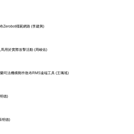
Zerobot殭屍網路 (李建興)
組人馬用於實際攻擊活動 (周峻佑)
烏克蘭司法機構郵件散布RMS遠端工具 (王珮瑤)
張明德)
(張明德)