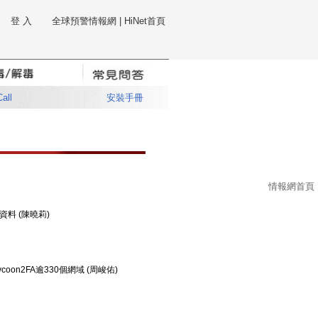
登 入
全球預警情報網
|
HiNet首頁
Call
安裝手冊
情報網首頁
員資料 (陳曉莉)
oon2FA逾330個網域 (周峻佑)