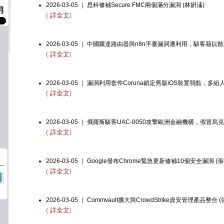
2026-03-05 ｜ 思科修補Secure FMC兩個滿分漏洞 (林妍溱)
詳全文
(
)
2026-03-05 ｜ 中國騰達路由器與n8n平臺漏洞遭利用，駭客藉以散布
詳全文
(
)
2026-03-05 ｜ 漏洞利用套件Coruna鎖定舊版iOS裝置弱點，多
詳全文
(
)
2026-03-05 ｜ 俄羅斯駭客UAC-0050攻擊歐洲金融機構，假冒
詳全文
(
)
2026-03-05 ｜ Google發布Chrome緊急更新修補10個安全漏洞 (
詳全文
(
)
2026-03-05 ｜ Commvault擴大與CrowdStrike資安管理產品整合 
詳全文
(
)