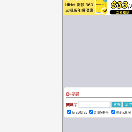
關鍵字
病蟲/蠕蟲
新聞/事件
弱點/漏洞