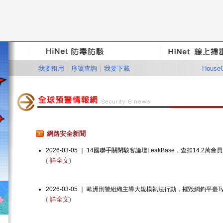
我要租用
|
序號查詢
|
我要下載
House
網路安全新聞
2026-03-05 ｜ 14國聯手關閉駭客論壇LeakBase，查扣14.2萬會
詳全文
(
)
2026-03-05 ｜ 歐洲刑警組織主導大規模執法行動，摧毀網釣平臺Tyc
詳全文
(
)